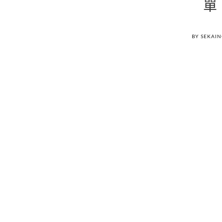
單
BY SEKAI