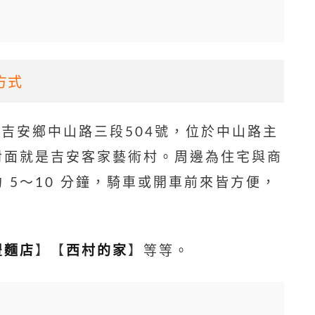
通方式
蓮縣吉安鄉中山路三段504號，位於中山路主
對面就是吉安客家藝術村。周邊為住宅與商
 5～10 分鐘，騎車或開車前來皆方便，
豐麵店
】【
西村的家
】等等。