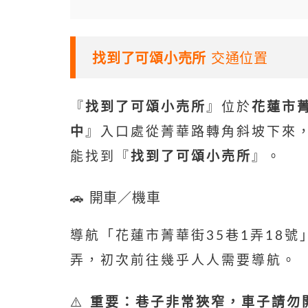
找到了可頌小売
所
交通位置
『
找到了可頌小売
所
』位於
花蓮市菁
中
』入口處從菁華路轉角斜坡下來，
能找到『
找到了可頌小売
所
』。
🚗 開車／機車
導航「花蓮市菁華街35巷1弄18
弄，初次前往幾乎人人需要導航。
⚠️
重要：巷子非常狹窄，車子請勿