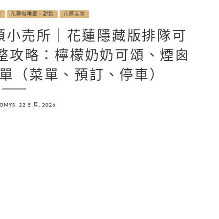
食
花蓮咖啡廳、甜點
花蓮美食
頌小売所｜花蓮隱藏版排隊可
完整攻略：檸檬奶奶可頌、煙囪
單（菜單、預訂、停車）
NOMYS
22 5 月, 2026