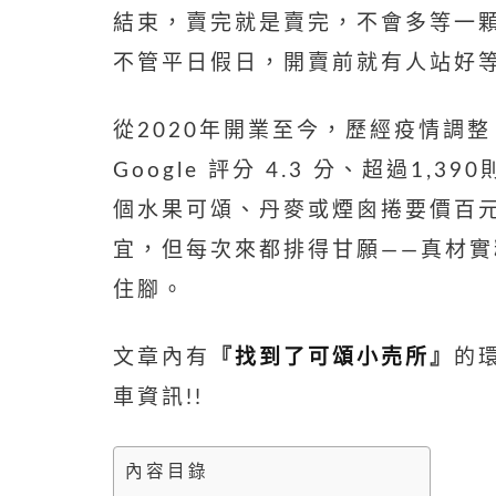
結束，賣完就是賣完，不會多等一
不管平日假日，開賣前就有人站好
從2020年開業至今，歷經疫情調整
Google 評分 4.3 分、超過1
個水果可頌、丹麥或煙囪捲要價百
宜，但每次來都排得甘願——真材
住腳。
文章內有
『
找到了可頌小売
所
』
的
車資訊!!
內容目錄