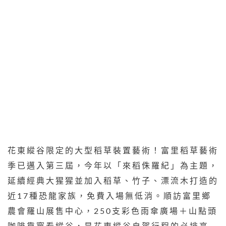
花東縱谷限定的大型稻草裝置藝術！富里稻草藝術
季已邁入第三屆，今年以「來稻侏羅紀」為主題，
延續經典大猩猩並加入稻草、竹子、漂流木打造的
近17種恐龍家族，免費入場無低消。順訪富里鄉
農會羅山展售中心，250支彩色雨傘廣場＋山點頭