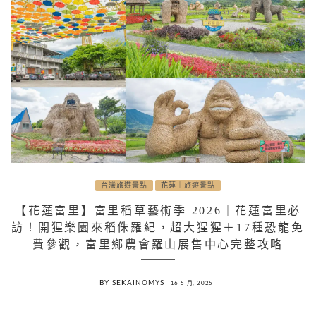
台灣旅遊景點
花蓮｜旅遊景點
【花蓮富里】富里稻草藝術季 2026｜花蓮富里必
訪！開猩樂園來稻侏羅紀，超大猩猩＋17種恐龍免
費參觀，富里鄉農會羅山展售中心完整攻略
BY SEKAINOMYS
16 5 月, 2025