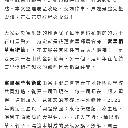
咖啡靠窗看縱谷，是花東縱谷自駕行程的必排亮
點。本文整理展區攻略、交通停車、周邊景點完整
資訊，花蓮花東行程必收藏！
大家對於富里鄉的印象除了每年暑假花期的的六十
石山景點外，肯定就是花蓮富里鄉農會旁「
富里稻
草藝術節
」，花東縱谷有兩件事最讓人期待：一是
夏天六十石山的金針花海，另一個，是每年在花蓮
富里悄悄搭起來的那些巨大稻草裝置。
富里稻草藝術節
由富里鄉農會結合在地社區與學校
共同打造，從第一屆到現在，每一屆都在「超大猩
猩」這個讓人一見難忘的基礎上往外延伸。2022
年的第三屆以「開猩樂園：來稻侏羅紀」為主題，
保留了前兩屆的大猩猩之外，加入了近17種以稻
草、竹子、漂流木製成的恐龍家族，劍龍、霸王