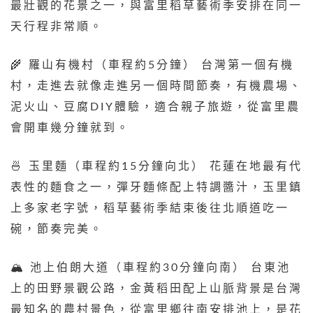
最壯觀的花景之一，與富里稻草藝術季安排在同一
天行程非常順。
🌾 羅山有機村（車程約5分鐘） 台灣第一個有機
村，走進去就像走進另一個時間節奏，有機農場、
泥火山、豆腐DIY體驗，適合親子旅遊，從富里農
會開車幾分鐘就到。
🍜 玉里麵（車程約15分鐘向北） 花蓮在地最有代
表性的麵食之一，彈牙麵條配上特調醬汁，玉里鎮
上多家老字號，稻草藝術季結束後往北順道吃一
碗，節奏完美。
🏔️ 池上伯朗大道（車程約30分鐘向南） 台東池
上的田野景觀公路，金黃稻田配上山脈背景是台灣
最知名的農村景色，從富里鄉往南安排池上，是花