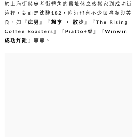
於上海街與忠孝街轉角的舊址休息後搬家到成功街
這裡，對面是
沈醉182
，附近也有不少咖啡廳與美
食，如『
痣男
』『
想享 ‧ 散步
』『
The Rising
Coffee Roasters
』『
Piatto+菜
』『
Winwin
成功炸雞
』等等。