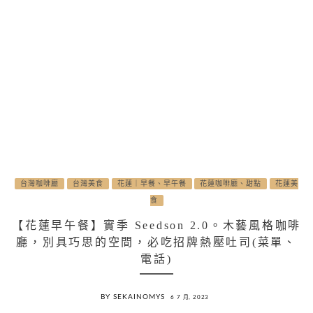
台灣咖啡廳
台灣美食
花蓮｜早餐、早午餐
花蓮咖啡廳、甜點
花蓮美
食
【花蓮早午餐】實季 Seedson 2.0。木藝風格咖啡
廳，別具巧思的空間，必吃招牌熱壓吐司(菜單、
電話)
BY SEKAINOMYS
6 7 月, 2023