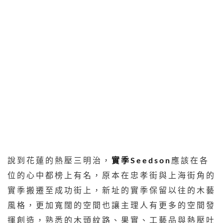
說到花蓮的熱壓三明治，
實季Seedson
應該在各
位的心中都榜上有名，原本在忠孝街與上海街角的
實季搬遷至成功街上，新址的實季保留以往的木藝
風格，更加寬闊的空間也讓主理人有更多的空間發
揮創造，熟悉的木頭紋路、果實、工藝品與熱壓吐