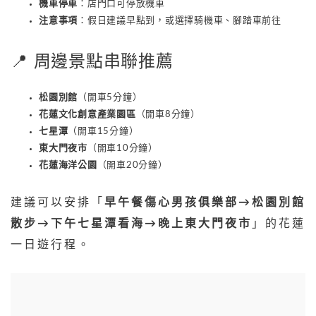
機車停車
：店門口可停放機車
注意事項
：假日建議早點到，或選擇騎機車、腳踏車前往
📍 周邊景點串聯推薦
松園別館
（開車5分鐘）
花蓮文化創意產業園區
（開車8分鐘）
七星潭
（開車15分鐘）
東大門夜市
（開車10分鐘）
花蓮海洋公園
（開車20分鐘）
建議可以安排「
早午餐傷心男孩俱樂部→松園別館
散步→下午七星潭看海→晚上東大門夜市
」的花蓮
一日遊行程。