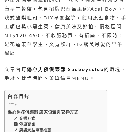
造出充滿異國風情的Chill氛圾。餐點主打澳式健
康早午餐盤，包含招牌巴西莓果碗(Acai Bowl)、
澳式酪梨吐司、DIY早餐盤等，使用原型食物、手
工麵包與小農生菜，健康美味又好拍。價格區間
NT$120-450，不收服務費、有插座、不限時，
是花蓮東華學生、文青族群、IG網美最愛的早午
餐廳！
文章內有
傷心男孩俱樂部 Sadboysclub
的環境、
地址、營業時間、菜單價目MENU。
內容目錄
傷心男孩俱樂部 店家位置與交通方式
📍 交通方式
🅿️ 停車資訊
📍 周邊景點串聯推薦