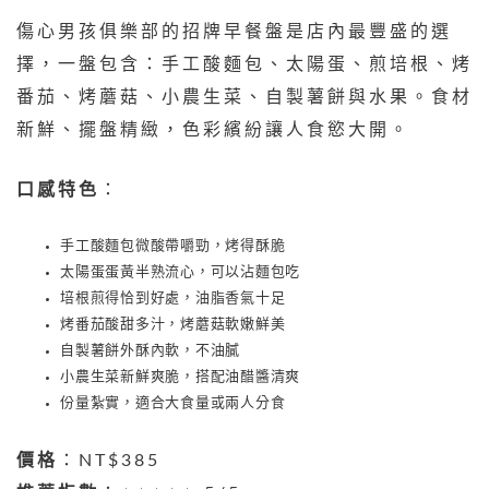
傷心男孩俱樂部的招牌早餐盤是店內最豐盛的選
擇，一盤包含：手工酸麵包、太陽蛋、煎培根、烤
番茄、烤蘑菇、小農生菜、自製薯餅與水果。食材
新鮮、擺盤精緻，色彩繽紛讓人食慾大開。
口感特色
：
手工酸麵包微酸帶嚼勁，烤得酥脆
太陽蛋蛋黃半熟流心，可以沾麵包吃
培根煎得恰到好處，油脂香氣十足
烤番茄酸甜多汁，烤蘑菇軟嫩鮮美
自製薯餅外酥內軟，不油膩
小農生菜新鮮爽脆，搭配油醋醬清爽
份量紮實，適合大食量或兩人分食
價格
：NT$385