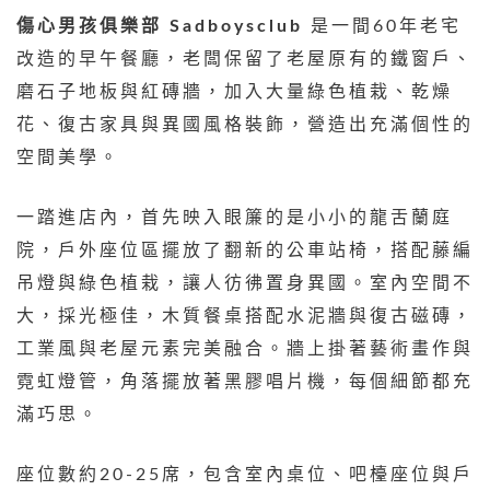
傷心男孩俱樂部 Sadboysclub
是一間60年老宅
改造的早午餐廳，老闆保留了老屋原有的鐵窗戶、
磨石子地板與紅磚牆，加入大量綠色植栽、乾燥
花、復古家具與異國風格裝飾，營造出充滿個性的
空間美學。
一踏進店內，首先映入眼簾的是小小的龍舌蘭庭
院，戶外座位區擺放了翻新的公車站椅，搭配藤編
吊燈與綠色植栽，讓人彷彿置身異國。室內空間不
大，採光極佳，木質餐桌搭配水泥牆與復古磁磚，
工業風與老屋元素完美融合。牆上掛著藝術畫作與
霓虹燈管，角落擺放著黑膠唱片機，每個細節都充
滿巧思。
座位數約20-25席，包含室內桌位、吧檯座位與戶