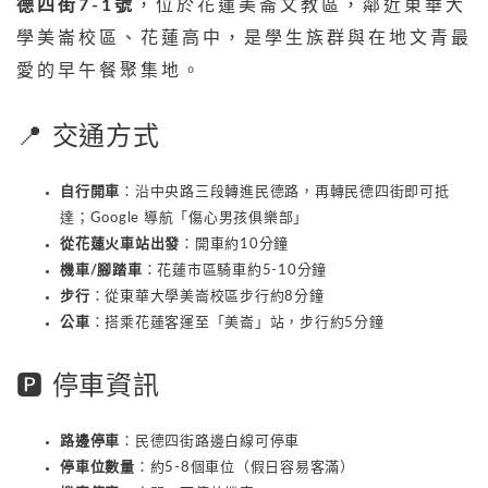
德四街7-1號
，位於花蓮美崙文教區，鄰近東華大
學美崙校區、花蓮高中，是學生族群與在地文青最
愛的早午餐聚集地。
📍 交通方式
自行開車
：沿中央路三段轉進民德路，再轉民德四街即可抵
達；Google 導航「傷心男孩俱樂部」
從花蓮火車站出發
：開車約10分鐘
機車/腳踏車
：花蓮市區騎車約5-10分鐘
步行
：從東華大學美崙校區步行約8分鐘
公車
：搭乘花蓮客運至「美崙」站，步行約5分鐘
🅿️ 停車資訊
路邊停車
：民德四街路邊白線可停車
停車位數量
：約5-8個車位（假日容易客滿）