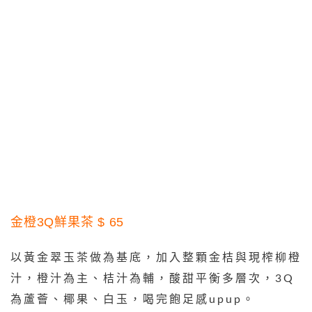
金橙3Q鮮果茶 $ 65
以黃金翠玉茶做為基底，加入整顆金桔與現榨柳橙
汁，橙汁為主、桔汁為輔，酸甜平衡多層次，3Q
為蘆薈、椰果、白玉，喝完飽足感upup。