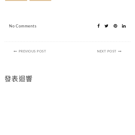
No Comments
PREVIOUS POST
NEXT POST
發表迴響