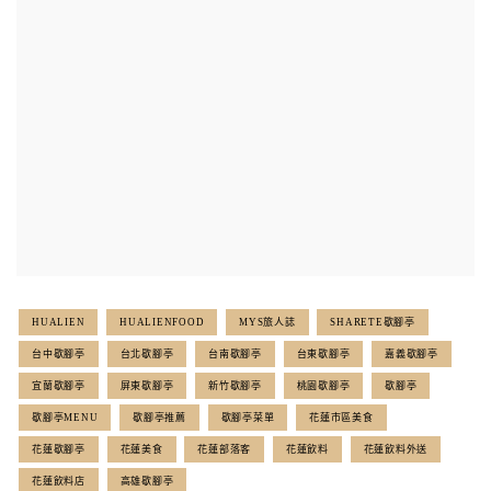
HUALIEN
HUALIENFOOD
MYS旅人誌
SHARETE歇腳亭
台中歇腳亭
台北歇腳亭
台南歇腳亭
台東歇腳亭
嘉義歇腳亭
宜蘭歇腳亭
屏東歇腳亭
新竹歇腳亭
桃園歇腳亭
歇腳亭
歇腳亭MENU
歇腳亭推薦
歇腳亭菜單
花蓮市區美食
花蓮歇腳亭
花蓮美食
花蓮部落客
花蓮飲料
花蓮飲料外送
花蓮飲料店
高雄歇腳亭