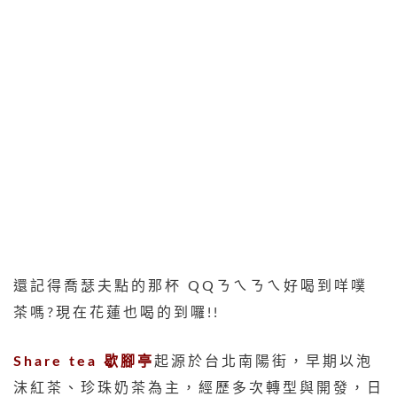
還記得喬瑟夫點的那杯 QQㄋㄟㄋㄟ好喝到咩噗
茶嗎?現在花蓮也喝的到囉!!
Share tea 歇腳亭
起源於台北南陽街，早期以泡
沫紅茶、珍珠奶茶為主，經歷多次轉型與開發，日