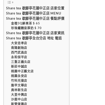
Share tea 歇腳亭花蓮中正店 店家位置
Share tea 歇腳亭花蓮中正店 MENU
Share tea 歇腳亭花蓮中正店 餐點評價
金橙3Q鮮果茶 $ 65
珍珠鐵觀音厚奶 $ 70
Share tea 歇腳亭花蓮中正店 店家資訊
Share tea 歇腳亭全台分店 地址 電話
大安忠孝店
南陽創始店
西門武昌店
永和保平店
三重正義北店
新莊中誠店
桃園中正藝文店
桃園永安店
竹科光復店
逢甲文華店
員林新生店
大里中興店
沙鹿中山店
新營復興店