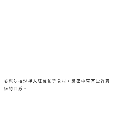
薯泥沙拉球拌入紅蘿蔔等食材，綿密中帶有些許爽
脆的口感。