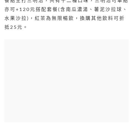
餐點主打三明治，共有十二種口味，三明治可單點
亦可+120元搭配套餐(含南瓜濃湯、薯泥沙拉球、
水果沙拉)，紅茶為無限暢飲，換購其他飲料可折
抵25元。