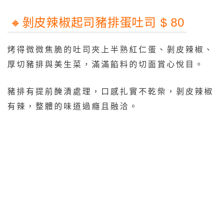
🔸️剝皮辣椒起司豬排蛋吐司 $ 80
烤得微微焦脆的吐司夾上半熟紅仁蛋、剝皮辣椒、
厚切豬排與美生菜，滿滿餡料的切面賞心悅目。
豬排有提前醃漬處理，口感扎實不乾柴，剝皮辣椒
有辣，整體的味道過癮且融洽。