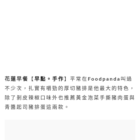
花蓮早餐
【
早點。手作
】平常在
Foodpanda
叫過
不少次，扎實有嚼勁的厚切豬排是他最大的特色，
除了剝皮辣椒口味外也推薦黃金泡菜手撕豬肉蛋與
青醬起司豬排蛋這兩款。