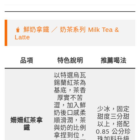
🧋 鮮奶拿鐵 ／ 奶茶系列 Milk Tea &
Latte
品項
特色說明
推薦喝法
以特選烏瓦
錫蘭紅茶為
基底，茶香
厚實不苦
澀，加入鮮
少冰，固定
奶後口感柔
甜度三分甜
姍姍紅茶拿
順滑潤，茶
以上，搭配
鐵
與奶的比例
0.85 公分珍
拿捏到位，
珠加料升級