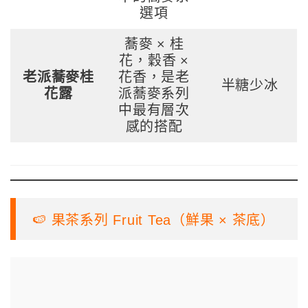
選項
蕎麥 × 桂
花，穀香 ×
老派蕎麥桂
花香，是老
半糖少冰
花露
派蕎麥系列
中最有層次
感的搭配
🍉 果茶系列 Fruit Tea（鮮果 × 茶底）