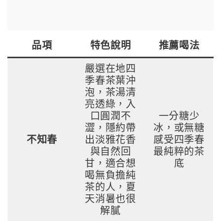
品項
特色說明
推薦喝法
嚴選在地四
季春茶葉沖
泡，茶湯清
亮透綠，入
口圓潤不
一分糖少
澀，隱約帶
冰，或無糖
不知春
出淡雅花香
感受四季春
與自然回
最純粹的茶
甘，適合想
底
喝無負擔純
茶的人，夏
天消暑也很
解膩