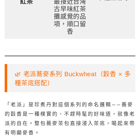
紅茶
最接近台灣
古早味紅茶
攤感覺的品
項，順口留
香
🌿 老派蕎麥系列 Buckwheat（穀香 × 多
種茶底搭配）
「老派」是珍煮丹對這個系列的命名邏輯——蕎麥
的穀香是一種樸實的、不趕時髦的好味道，就像老
派的自在。整包蕎麥茶包直接浸入茶底，喝起來帶
有明顯麥香。