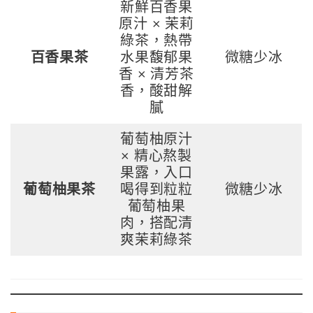
新鮮百香果
原汁 × 茉莉
綠茶，熱帶
百香果茶
水果馥郁果
微糖少冰
香 × 清芳茶
香，酸甜解
膩
葡萄柚原汁
× 精心熬製
果露，入口
葡萄柚果茶
喝得到粒粒
微糖少冰
葡萄柚果
肉，搭配清
爽茉莉綠茶