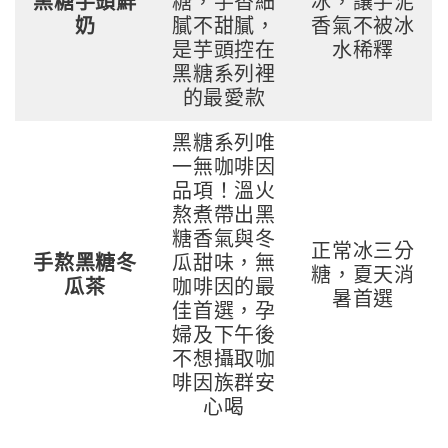
黑糖芋頭鮮
糖，芋香細
冰，讓芋泥
奶
膩不甜膩，
香氣不被冰
是芋頭控在
水稀釋
黑糖系列裡
的最愛款
黑糖系列唯
一無咖啡因
品項！溫火
熬煮帶出黑
糖香氣與冬
正常冰三分
手熬黑糖冬
瓜甜味，無
糖，夏天消
瓜茶
咖啡因的最
暑首選
佳首選，孕
婦及下午後
不想攝取咖
啡因族群安
心喝