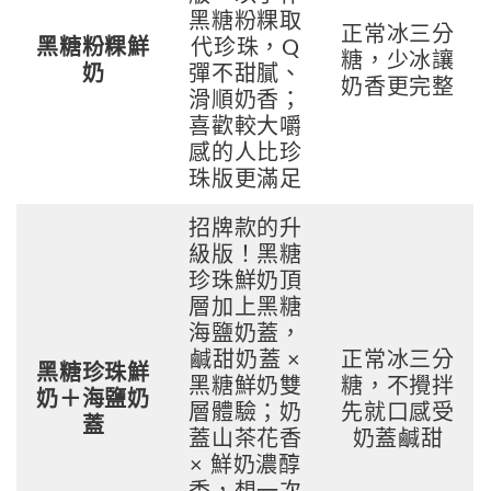
黑糖粉粿取
正常冰三分
黑糖粉粿鮮
代珍珠，Q
糖，少冰讓
奶
彈不甜膩、
奶香更完整
滑順奶香；
喜歡較大嚼
感的人比珍
珠版更滿足
招牌款的升
級版！黑糖
珍珠鮮奶頂
層加上黑糖
海鹽奶蓋，
鹹甜奶蓋 ×
正常冰三分
黑糖珍珠鮮
黑糖鮮奶雙
糖，不攪拌
奶＋海鹽奶
層體驗；奶
先就口感受
蓋
蓋山茶花香
奶蓋鹹甜
× 鮮奶濃醇