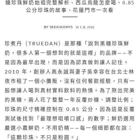
糖珍珠鮮奶始祖完整解析、西瓜烏龍怎麼喝、0.85
公分珍珠的故事、花蓮門市一次看
BY SEKAINOMYS
10 1 月, 2026
珍煮丹（TRUEDAN）是那種「說到黑糖珍珠鮮
奶，很多人第一個想到的就是這裡」的品牌——不
是因為最早出現，而是因為認真做到讓人記住。
2010 年，創辦人高永誠與妻子吳幸容在台北士林
夜市租了一個小攤販，沒有任何餐飲經驗，只有一
股想讓人喝到真材實料飲料的熱情。為了熬出完美
的黑糖，兩人花了整整一年反覆炒糖、調整比例；
珍珠的尺寸精確控制在 0.85 公分，因為這是反覆
測試後找到「最理想咀嚼口感」的數字；鮮奶選用
嚴選小農鮮奶，不用奶精——每一個細節都在說：
「這顆珍珠，不只是粉圓。」