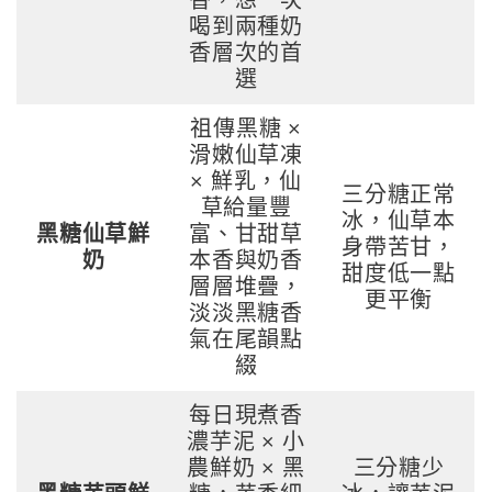
香，想一次
喝到兩種奶
香層次的首
選
祖傳黑糖 ×
滑嫩仙草凍
× 鮮乳，仙
三分糖正常
草給量豐
冰，仙草本
黑糖仙草鮮
富、甘甜草
身帶苦甘，
奶
本香與奶香
甜度低一點
層層堆疊，
更平衡
淡淡黑糖香
氣在尾韻點
綴
每日現煮香
濃芋泥 × 小
農鮮奶 × 黑
三分糖少