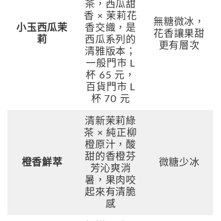
茶，西瓜甜
香 × 茉莉花
無糖微冰，
小玉西瓜茉
香交織，是
花香讓果甜
莉
西瓜系列的
更有層次
清雅版本；
一般門市 L
杯 65 元，
百貨門市 L
杯 70 元
清新茉莉綠
茶 × 純正柳
橙原汁，酸
甜的香橙芬
橙香鮮萃
微糖少冰
芳沁爽消
暑，果肉咬
起來有清脆
感