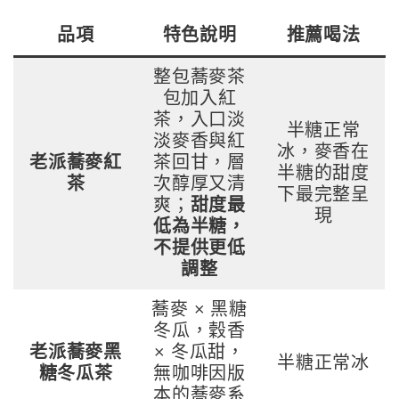
品項
特色說明
推薦喝法
整包蕎麥茶
包加入紅
茶，入口淡
半糖正常
淡麥香與紅
冰，麥香在
老派蕎麥紅
茶回甘，層
半糖的甜度
茶
次醇厚又清
下最完整呈
爽；
甜度最
現
低為半糖，
不提供更低
調整
蕎麥 × 黑糖
冬瓜，穀香
老派蕎麥黑
× 冬瓜甜，
半糖正常冰
糖冬瓜茶
無咖啡因版
本的蕎麥系