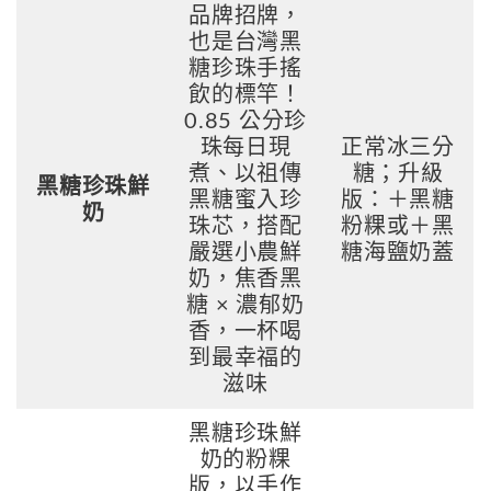
品牌招牌，
也是台灣黑
糖珍珠手搖
飲的標竿！
0.85 公分珍
珠每日現
正常冰三分
煮、以祖傳
糖；升級
黑糖珍珠鮮
黑糖蜜入珍
版：＋黑糖
奶
珠芯，搭配
粉粿或＋黑
嚴選小農鮮
糖海鹽奶蓋
奶，焦香黑
糖 × 濃郁奶
香，一杯喝
到最幸福的
滋味
黑糖珍珠鮮
奶的粉粿
版，以手作