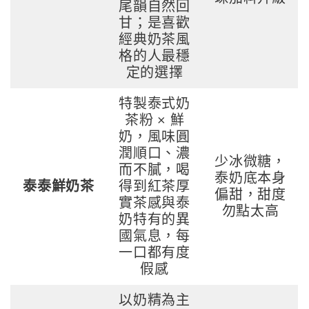
尾韻自然回
甘；是喜歡
經典奶茶風
格的人最穩
定的選擇
特製泰式奶
茶粉 × 鮮
奶，風味圓
潤順口、濃
少冰微糖，
而不膩，喝
泰奶底本身
泰泰鮮奶茶
得到紅茶厚
偏甜，甜度
實茶感與泰
勿點太高
奶特有的異
國氣息，每
一口都有度
假感
以奶精為主