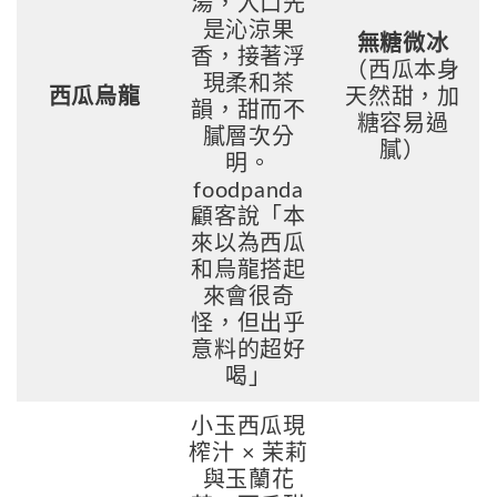
湯，入口先
是沁涼果
無糖微冰
香，接著浮
（西瓜本身
現柔和茶
西瓜烏龍
天然甜，加
韻，甜而不
糖容易過
膩層次分
膩）
明。
foodpanda
顧客說「本
來以為西瓜
和烏龍搭起
來會很奇
怪，但出乎
意料的超好
喝」
小玉西瓜現
榨汁 × 茉莉
與玉蘭花