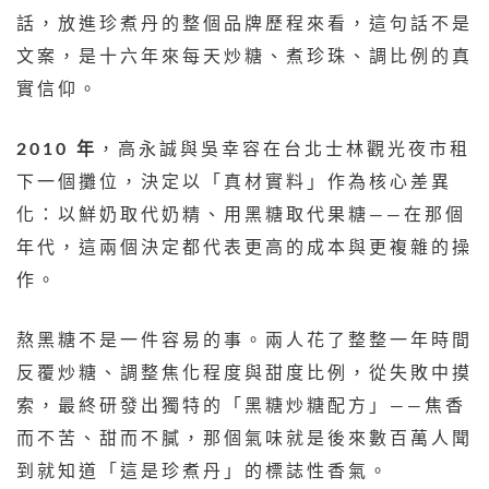
話，放進珍煮丹的整個品牌歷程來看，這句話不是
文案，是十六年來每天炒糖、煮珍珠、調比例的真
實信仰。
2010 年
，高永誠與吳幸容在台北士林觀光夜市租
下一個攤位，決定以「真材實料」作為核心差異
化：以鮮奶取代奶精、用黑糖取代果糖——在那個
年代，這兩個決定都代表更高的成本與更複雜的操
作。
熬黑糖不是一件容易的事。兩人花了整整一年時間
反覆炒糖、調整焦化程度與甜度比例，從失敗中摸
索，最終研發出獨特的「黑糖炒糖配方」——焦香
而不苦、甜而不膩，那個氣味就是後來數百萬人聞
到就知道「這是珍煮丹」的標誌性香氣。