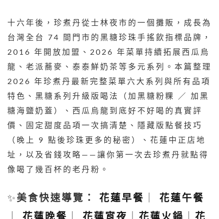
十六年後，珍煮丹從士林夜市的一個攤販，成長為
台灣全台 74 間門市的黑糖珍珠手搖飲指標品牌，
2016 年開放加盟、2026 年菜單持續拓展西瓜烏
龍、老派蕎麥、泰泰鮮奶茶等多元系列。本篇整理
2026 年珍煮丹最新完整菜單六大系列與所有品項
特色、黑糖系列升級版喝法（加黑糖粉粿 ／ 加黑
糖海鹽奶蓋）、西瓜烏龍到底好不好喝的真實評
價、固定甜度品項一次搞清楚、隱藏版點餐技巧
（晚上 9 點後珍珠更多的秘密）、花蓮中正店地
址，以及省錢攻略——讓你第一次去珍煮丹就點得
像喝了幾百杯的老丹粉。
✨
美食快速導覽：
花蓮早餐
｜
花蓮午餐
｜
花蓮晚餐
｜
花蓮宵夜
｜
花蓮火鍋
｜
花