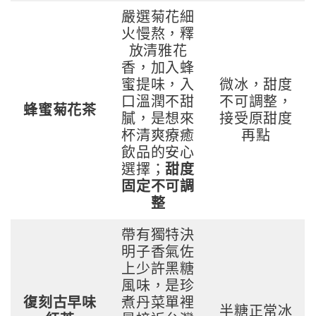
嚴選菊花細
火慢熬，釋
放清雅花
香，加入蜂
蜜提味，入
微冰，甜度
口溫潤不甜
不可調整，
蜂蜜菊花茶
膩，是想來
接受原甜度
杯清爽療癒
再點
飲品的安心
選擇；
甜度
固定不可調
整
帶有獨特決
明子香氣佐
上少許黑糖
風味，是珍
復刻古早味
煮丹菜單裡
半糖正常冰