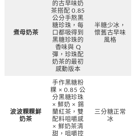
的古早味奶
茶搭配 0.85
公分手熬黑
糖珍珠，每
半糖少冰，
煮母奶茶
口都吸得到
懷舊古早味
黑糖珍珠的
風格
香味與 Q
彈，珍珠配
奶茶的最初
感動版本
手作黑糖粉
粿 × 0.85 公
分黑糖珍珠
× 鮮奶 × 錫
波波粿粿鮮
蘭紅茶，雙
三分糖正常
奶茶
配料咀嚼感
冰
× 鮮奶茶清
甜，咀嚼控