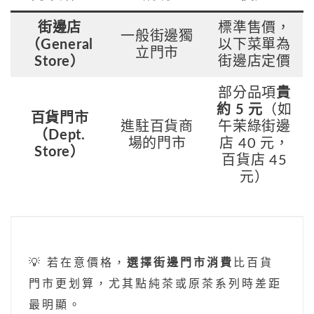
街邊店
標準售價，
一般街邊獨
（General
以下菜單為
立門市
Store）
街邊店定價
部分品項
貴
約 5 元
（如
百貨門市
進駐百貨商
午茉綠街邊
（Dept.
場的門市
店 40 元，
Store）
百貨店 45
元）
💡 若在意價格，
選擇街邊門市消費
比百貨
門市更划算，尤其點純茶或原茶系列時差距
最明顯。