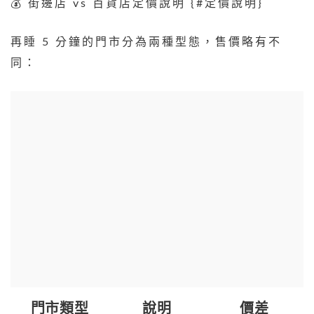
💰 街邊店 vs 百貨店定價說明 {#定價說明}
再睡 5 分鐘的門市分為兩種型態，售價略有不
同：
門市類型
說明
價差