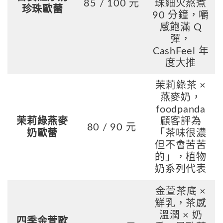
85 / 100 元
珠細火熬煮
珍珠歐蕾
90 分鐘，嚼
感飽滿 Q
彈，
CashFeel 年
度大推
茉莉綠茶 ×
燕麥奶，
foodpanda
茉莉綠燕麥
顧客評為
80 / 90 元
奶歐蕾
「茶味很濃
但不會苦苦
的」，植物
奶系列代表
金萱茶底 ×
鮮乳，茶感
溫潤 × 奶
四季金萱歐