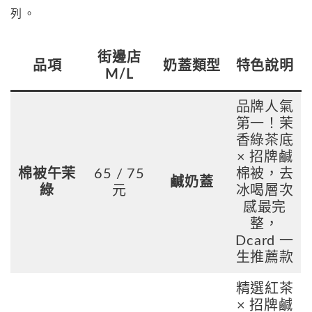
列。
街邊店
品項
奶蓋類型
特色說明
M/L
品牌人氣
第一！茉
香綠茶底
× 招牌鹹
棉被午茉
65 / 75
棉被，去
鹹奶蓋
綠
元
冰喝層次
感最完
整，
Dcard 一
生推薦款
精選紅茶
× 招牌鹹