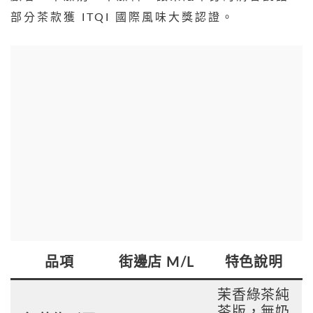
部分茶款獲 ITQI 國際風味大獎認證。
品項
街邊店 M/L
特色說明
茉香綠茶純
茶版，無奶