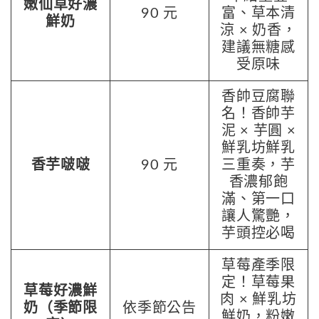
嫩仙草好濃
90 元
富、草本清
鮮奶
涼 × 奶香，
建議無糖感
受原味
香帥豆腐聯
名！香帥芋
泥 × 芋圓 ×
鮮乳坊鮮乳
香芋啵啵
90 元
三重奏，芋
香濃郁飽
滿、第一口
讓人驚艷，
芋頭控必喝
草莓產季限
定！草莓果
草莓好濃鮮
肉 × 鮮乳坊
奶（季節限
依季節公告
鮮奶，粉嫩