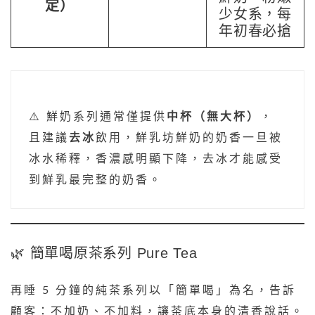
定）
少女系，每
年初春必搶
⚠️ 鮮奶系列通常僅提供
中杯（無大杯）
，
且建議
去冰
飲用，鮮乳坊鮮奶的奶香一旦被
冰水稀釋，香濃感明顯下降，去冰才能感受
到鮮乳最完整的奶香。
🌿 簡單喝原茶系列 Pure Tea
再睡 5 分鐘的純茶系列以「簡單喝」為名，告訴
顧客：不加奶、不加料，讓茶底本身的清香說話。