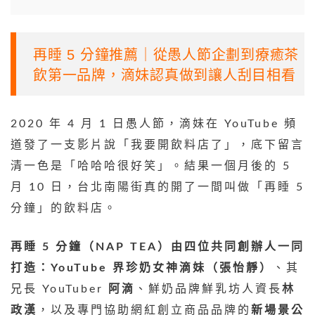
再睡 5 分鐘推薦｜從愚人節企劃到療癒茶
飲第一品牌，滴妹認真做到讓人刮目相看
2020 年 4 月 1 日愚人節，滴妹在 YouTube 頻
道發了一支影片說「我要開飲料店了」，底下留言
清一色是「哈哈哈很好笑」。結果一個月後的 5
月 10 日，台北南陽街真的開了一間叫做「再睡 5
分鐘」的飲料店。
再睡 5 分鐘（NAP TEA）由四位共同創辦人一同
打造：YouTube 界珍奶女神滴妹（張怡靜）
、其
兄長 YouTuber
阿滴
、鮮奶品牌鮮乳坊人資長
林
政漢
，以及專門協助網紅創立商品品牌的
新場景公