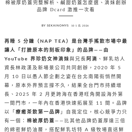
棉被厚奶蓋完整解析、鹹甜奶蓋怎麼選、滴妹創辦
品牌 Dcard 激推一次看
BY SEKAINOMYS
10 1 月, 2026
再睡 5 分鐘（NAP TEA）
是台灣手搖飲市場中最
讓人「打臉原本的刻板印象」的品牌——由
YouTube 界珍奶女神
滴妹
與兄長
阿滴
、鮮乳坊人
資長林政漢及新場景公司共同創辦，2020 年 5
月 10 日以愚人節企劃之姿在台北南陽街悄然開
幕，原本外界預言撐不久，結果全台門市持續增
長、2025 年 2 月更跨海在香港旺角開設海外第
一間門市，一年內在香港快速拓展至 11 間。品牌
以「
療癒茶飲第一品牌
」自我定位，核心競爭力只
有一個：
棉被厚奶蓋
——比其他品牌奶蓋厚達三倍
的綿密鮮奶油層，搭配鮮乳坊特 A 級牧場直送鮮