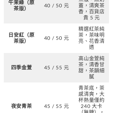
午茉綠（原
40 / 50 元
蓋，清爽茶
茶版）
香，百貨店
貴 5 元
精選紅茶純
日安紅（原
茶，茶味明
40 / 50 元
茶版）
亮、花香清
透
高山金萱純
茶，清香甘
四季金萱
45 / 55 元
甜，茶韻細
膩
青茶底，茶
感清爽，大
杯熱量僅約
夜安青茶
45 / 55 元
240 大卡
（無糖），