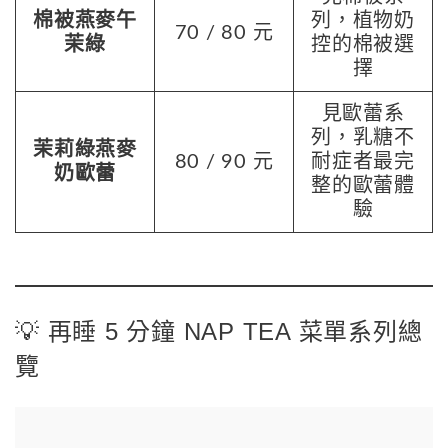
棉被燕麥午
列，植物奶
70 / 80 元
茉綠
控的棉被選
擇
見歐蕾系
列，乳糖不
茉莉綠燕麥
80 / 90 元
耐症者最完
奶歐蕾
整的歐蕾體
驗
💡 再睡 5 分鐘 NAP TEA 菜單系列總
覽