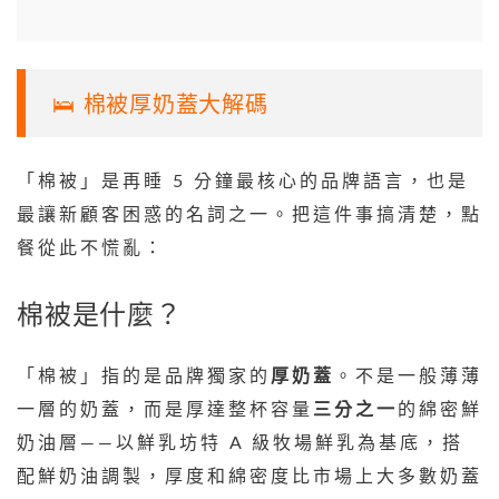
🛌 棉被厚奶蓋大解碼
「棉被」是再睡 5 分鐘最核心的品牌語言，也是
最讓新顧客困惑的名詞之一。把這件事搞清楚，點
餐從此不慌亂：
棉被是什麼？
「棉被」指的是品牌獨家的
厚奶蓋
。不是一般薄薄
一層的奶蓋，而是厚達整杯容量
三分之一
的綿密鮮
奶油層——以鮮乳坊特 A 級牧場鮮乳為基底，搭
配鮮奶油調製，厚度和綿密度比市場上大多數奶蓋