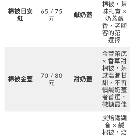
棉被，茶
棉被日安
65 / 75
味扎實 ×
鹹奶蓋
紅
元
奶蓋鹹
香，老顧
客的第二
選擇
金萱茶底
× 香草甜
棉被，茶
70 / 80
感溫潤甘
棉被金萱
甜奶蓋
元
甜，不習
慣鹹奶蓋
者首選，
微糖最佳
炭焙鐵觀
音 × 鹹
棉被，焙