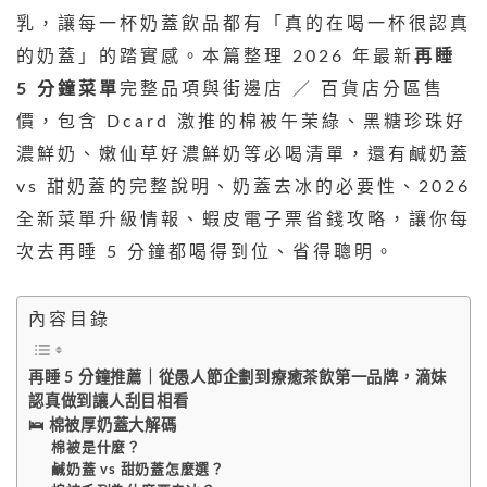
乳，讓每一杯奶蓋飲品都有「真的在喝一杯很認真
的奶蓋」的踏實感。本篇整理 2026 年最新
再睡
5 分鐘菜單
完整品項與街邊店 ／ 百貨店分區售
價，包含 Dcard 激推的棉被午茉綠、黑糖珍珠好
濃鮮奶、嫩仙草好濃鮮奶等必喝清單，還有鹹奶蓋
vs 甜奶蓋的完整說明、奶蓋去冰的必要性、2026
全新菜單升級情報、蝦皮電子票省錢攻略，讓你每
次去再睡 5 分鐘都喝得到位、省得聰明。
內容目錄
再睡 5 分鐘推薦｜從愚人節企劃到療癒茶飲第一品牌，滴妹
認真做到讓人刮目相看
🛌 棉被厚奶蓋大解碼
棉被是什麼？
鹹奶蓋 vs 甜奶蓋怎麼選？