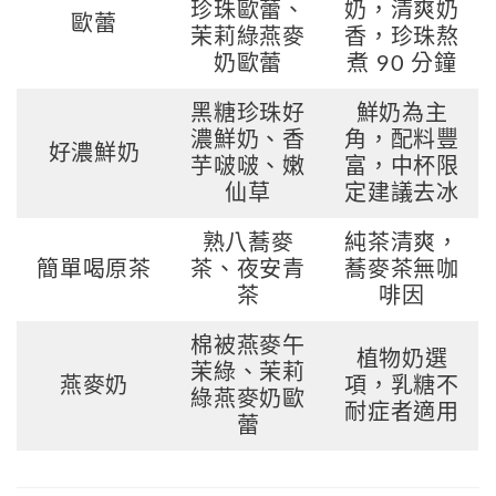
珍珠歐蕾、
奶，清爽奶
歐蕾
茉莉綠燕麥
香，珍珠熬
奶歐蕾
煮 90 分鐘
黑糖珍珠好
鮮奶為主
濃鮮奶、香
角，配料豐
好濃鮮奶
芋啵啵、嫩
富，中杯限
仙草
定建議去冰
熟八蕎麥
純茶清爽，
簡單喝原茶
茶、夜安青
蕎麥茶無咖
茶
啡因
棉被燕麥午
植物奶選
茉綠、茉莉
燕麥奶
項，乳糖不
綠燕麥奶歐
耐症者適用
蕾