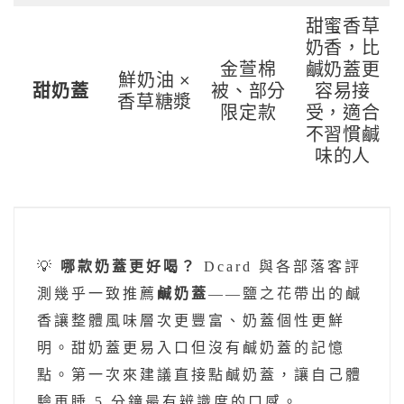
甜蜜香草
奶香，比
金萱棉
鹹奶蓋更
鮮奶油 ×
甜奶蓋
被、部分
容易接
香草糖漿
限定款
受，適合
不習慣鹹
味的人
💡
哪款奶蓋更好喝？
Dcard 與各部落客評
測幾乎一致推薦
鹹奶蓋
——鹽之花帶出的鹹
香讓整體風味層次更豐富、奶蓋個性更鮮
明。甜奶蓋更易入口但沒有鹹奶蓋的記憶
點。第一次來建議直接點鹹奶蓋，讓自己體
驗再睡 5 分鐘最有辨識度的口感。