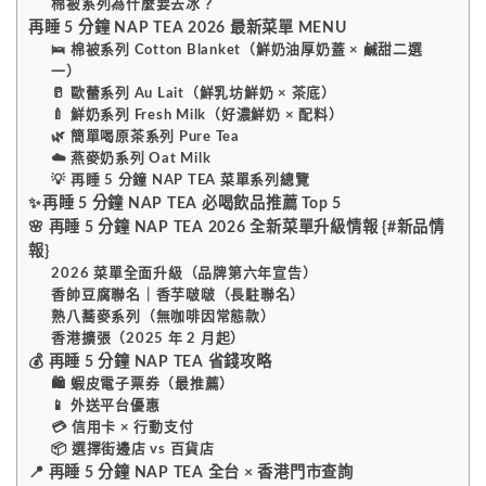
棉被系列為什麼要去冰？
再睡 5 分鐘 NAP TEA 2026 最新菜單 MENU
🛌 棉被系列 Cotton Blanket（鮮奶油厚奶蓋 × 鹹甜二選
一）
🥛 歐蕾系列 Au Lait（鮮乳坊鮮奶 × 茶底）
🍼 鮮奶系列 Fresh Milk（好濃鮮奶 × 配料）
🌿 簡單喝原茶系列 Pure Tea
☁️ 燕麥奶系列 Oat Milk
💡 再睡 5 分鐘 NAP TEA 菜單系列總覽
✨再睡 5 分鐘 NAP TEA 必喝飲品推薦 Top 5
🌸 再睡 5 分鐘 NAP TEA 2026 全新菜單升級情報 {#新品情
報}
2026 菜單全面升級（品牌第六年宣告）
香帥豆腐聯名｜香芋啵啵（長駐聯名）
熟八蕎麥系列（無咖啡因常態款）
香港擴張（2025 年 2 月起）
💰 再睡 5 分鐘 NAP TEA 省錢攻略
🛍️ 蝦皮電子票券（最推薦）
📱 外送平台優惠
💳 信用卡 × 行動支付
📦 選擇街邊店 vs 百貨店
📍 再睡 5 分鐘 NAP TEA 全台 × 香港門市查詢