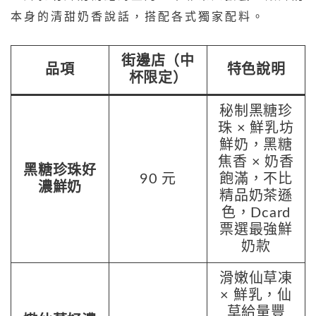
本身的清甜奶香說話，搭配各式獨家配料。
街邊店（中
品項
特色說明
杯限定）
秘制黑糖珍
珠 × 鮮乳坊
鮮奶，黑糖
焦香 × 奶香
黑糖珍珠好
90 元
飽滿，不比
濃鮮奶
精品奶茶遜
色，Dcard
票選最強鮮
奶款
滑嫩仙草凍
× 鮮乳，仙
草給量豐