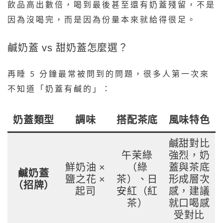
飲品高出數倍，喝到最後甚至還有奶蓋殘留，不是
因為沒喝完，而是因為份量本來就給得很足。
鹹奶蓋 vs 甜奶蓋怎麼選？
再睡 5 分鐘最常被問到的問題，很多人第一次來
不知道「奶蓋有鹹的」：
奶蓋類型
調味
搭配茶底
風味特色
鹹甜對比
午茉綠
強烈，奶
鮮奶油 ×
（綠
蓋與茶底
鹹奶蓋
鹽之花 ×
茶）、日
形成層次
（招牌）
起司
安紅（紅
感，建議
茶）
就口喝感
受對比