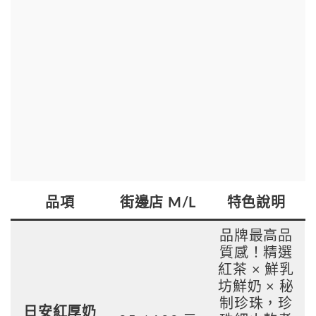
品項
街邊店 M/L
特色說明
品牌最高品
質感！精選
紅茶 × 鮮乳
坊鮮奶 × 秘
制珍珠，珍
日安紅厚奶