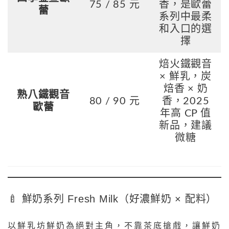
75 / 85 元
香，是歐蕾
蕾
系列中最柔
和入口的選
擇
焙火鐵觀音
× 鮮乳，炭
焙香 × 奶
熟八鐵觀音
80 / 90 元
香，2025
歐蕾
年高 CP 值
新品，建議
微糖
🍼 鮮奶系列 Fresh Milk（好濃鮮奶 × 配料）
以鮮乳坊鮮奶為絕對主角，不靠茶底搶戲，讓鮮奶