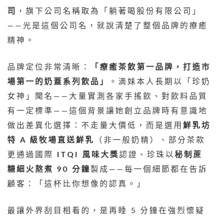
司
，旗下公司名稱取為「躺著喝股份有限公司」
——光是這個公司名，就說清楚了整個品牌的療癒
精神。
品牌定位非常清晰：
「療癒茶飲第一品牌，打造市
場第一的奶蓋系列飲品」
。滴妹本人長期以「珍奶
女神」聞名——大量實測各家手搖飲、對飲料品質
有一定標準——這個背景讓她創立品牌時有意識地
做出差異化選擇：不走量大價低，而是選用
鮮乳坊
特 A 級牧場直送鮮乳
（非一般奶精）、部分茶款
更通過國際
ITQI 風味大獎
認證、珍珠以
秘制蔗
糖細火熬煮 90 分鐘
製成——每一個細節都在告訴
顧客：「這杯比你想像的認真。」
最讓外界刮目相看的，是再睡 5 分鐘在強烈懷疑