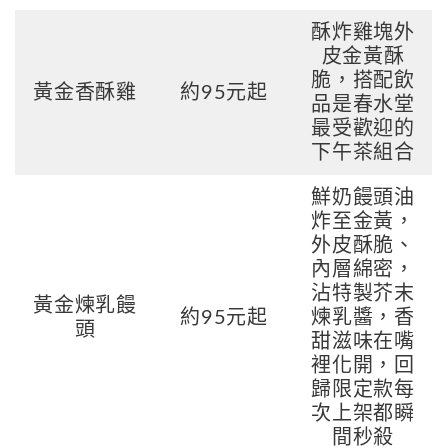
酥炸雞塊外
皮金黃酥
脆，搭配飲
黃金香酥雞
約95元起
品是春水堂
最受歡迎的
下午茶組合
鮮奶饅頭油
炸至金黃，
外皮酥脆、
內層綿密，
沾特製芥末
黃金煉乳饅
約95元起
煉乳醬，香
頭
甜滋味在嘴
裡化開，回
歸限定款每
次上架都瞬
間秒殺