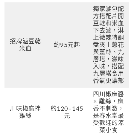
獨家滷包配
方搭配片開
豆乾和米血
下去滷，淋
上微辣特調
招牌滷豆乾
約95元起
醬夾上蔥花
米血
與薑絲、九
層塔，滋味
入味，搭配
九層塔食用
香氣更濃郁
四川椒麻醬
× 雞絲，麻
川味椒麻拌
約120–145
香不刺激，
雞絲
元
是春水堂最
受歡迎的涼
菜小食