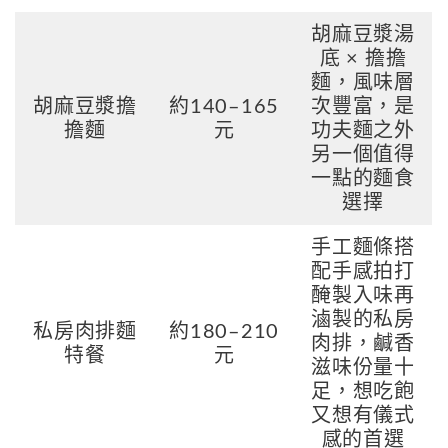
胡麻豆漿湯
底 × 擔擔
麵，風味層
胡麻豆漿擔
約140–165
次豐富，是
擔麵
元
功夫麵之外
另一個值得
一點的麵食
選擇
手工麵條搭
配手感拍打
醃製入味再
滷製的私房
私房肉排麵
約180–210
肉排，鹹香
特餐
元
滋味份量十
足，想吃飽
又想有儀式
感的首選