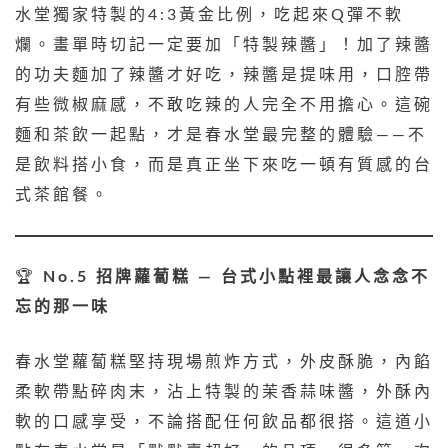
水堂獨家特製的4:3黃金比例，吃起來Q彈不軟
爛。畫單時切記一定要加「特製辣醬」！加了辣醬
的功夫麵加了辣醬才好吃，辣醬是提味用，口腔帶
有些微椒麻感，不敢吃辣的人完全不用擔心。這碗
麵和茶飲一起點，才是春水堂最完整的體驗——不
是飲料搭小食，而是真正坐下來吃一頓有質感的台
式茶館餐。
🏆
No.5 招牌蘿蔔糕 — 台式小點裡最讓人念念不
忘的那一味
春水堂蘿蔔糕堅持現場煎炸方式，外皮酥脆，內餡
柔軟帶點碎肉末，沾上特製的茉香蒜味醬，外酥內
軟的口感享受，不論搭配任何飲品都很搭。這道小