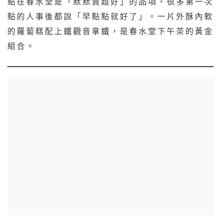
點在春水堂是「默默賣超好」的品項，很多第一次
點的人事後都說「早點點就好了」。一片外酥內軟
的蘿蔔糕配上鐵觀音拿鐵，是春水堂下午茶的黃金
組合。