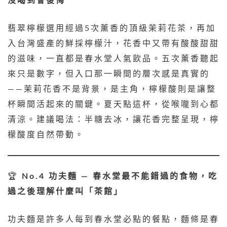
沒喝到會後悔
翡翠檸檬選用經過5次薰香的頂級茉莉花茶，再加
入台灣盛產的鮮採檸檬汁，花香中又帶有酸酸甜甜
的滋味，一直都是春水堂人氣飲品。五次薰香聽起
來只是數字，但入口那一瞬間的層次感是真實的
——茉莉花香不是背景，是主角，檸檬酸則是讓整
杯瞬間活起來的關鍵。夏天點這杯，從喉嚨到心都
清涼。建議喝法：半糖去冰，讓花香完整呈現，檸
檬酸度自然帶動。
🏆
No.4 功夫麵 — 春水堂最不能錯過的食物，吃
過之後理解什麼叫「茶館」
功夫麵是許多人每到春水堂必點的餐點，麵條是春