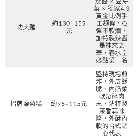
燥醬 × 豆芽
菜 × 獨家4:3
黃金比例手
約130–155
工麵條，Q
功夫麵
元
彈不軟爛，
加特製辣醬
是神來之
筆，春水堂
必點第一名
堅持現場煎
炸，外皮酥
脆、內餡柔
軟帶碎肉
招牌蘿蔔糕
約95–115元
末，沾特製
茉香蒜味
醬，外酥內
軟的台式點
心代表