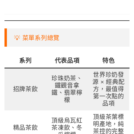
💡 菜單系列總覽
系列
代表品項
特色
世界珍奶發
珍珠奶茶、
源 × 經典配
鐵觀音拿
招牌茶飲
方，最值得
鐵、翡翠檸
第一次點的
檬
品項
頂級茶葉標
頂級烏瓦紅
明產地，純
精品茶飲
茶凍飲、冬
茶控的完整