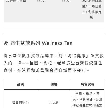
焙香麵茶拿鐵
115元
220元
濃潤滑的口感
讓人一喝就愛
上，冬季限定
款
🎋 養生茶飲系列 Wellness Tea
春水堂少數手搖飲品牌中，對「喝得健康」認真投
入的一塊——桂圓、枸杞、老薑這些台灣傳統養生
食材，在這裡和茶飲融合得自然而不突兀。
品項
價格
特色說明
桂圓 × 枸杞 × 茶
底，秋冬暖身，台灣
桂圓枸杞茶
85元起
傳統養生食材的溫柔