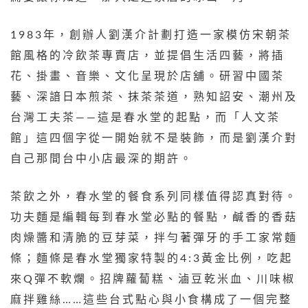
1983年，創辦人劉漢介計劃打造一家模仿宋朝茶
館風格的冷飲茶專賣店，並提倡生活四藝，將插
花、掛畫、音樂、文化呈現於店舖。研習中國茶
藝、深諳日本煎茶、抹茶茶道，熟知詔安、潮州及
台灣工夫茶——這是春水堂的起點，而「人文茶
館」這四個字從一開始就不是裝飾，而是劉漢介對
自己那間台中小店最深的期許。
茶飲之外，春水堂的餐食系列同樣值得認真對待。
功夫麵是編輯每到春水堂必點的餐點，鹹香的香菇
肉燥醬和清脆的豆芽菜，拌勻著彈牙的手工家常麵
條；麵條是春水堂獨家特製的4:3黃金比例，吃起
來Q彈不軟爛。招牌蘿蔔糕、滷豆乾米血、川味椒
麻拌雞絲……這些台式點心與小食構成了一個完整