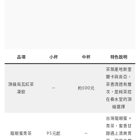
品項
小杯
中杯
特色說明
茶葉產地斯里
蘭卡與肯亞，
頂級烏瓦紅茶
茶香清透有層
—
約100元
凍飲
次，是純茶控
在春水堂的頂
級選擇
台灣龍眼蜜 ×
青茶，蜜香甘
龍眼蜜青茶
95元起
—
甜遇上清爽青