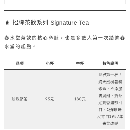
🧋 招牌茶飲系列 Signature Tea
春水堂茶飲的核心命脈，也是多數人第一次踏進春
水堂的起點。
品項
小杯
中杯
特色說明
世界第一杯！
純天然樹薯粉
珍珠，不添加
防腐劑，奶茶
珍珠奶茶
95元
180元
底奶香濃郁回
甘，Q彈珍珠
尺寸自1987年
未曾改變