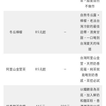
茶，甜度自然
不做作
自熬冬瓜露 ×
檸檬，老派台
灣冷飲的最佳
冬瓜檸檬
85元起
—
詮釋，清爽甘
甜，一口喝到
台灣夏天的味
道
台灣阿里山金
萱，天然奶香
阿里山金萱茶
85元起
—
底蘊，純茶就
能喝到奶香
感，茶控必試
以鐵觀音為茶
底，加入鮮奶
和麵茶粉，香