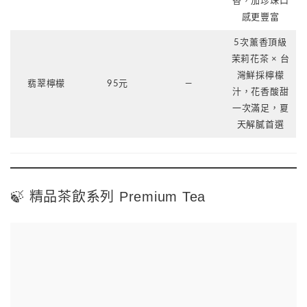
香，加珍珠口
感更豐富
5次薰香頂級
茉莉花茶 × 台
灣鮮採檸檬
翡翠檸檬
95元
—
汁，花香酸甜
一次滿足，夏
天解膩首選
🍃 精品茶飲系列 Premium Tea