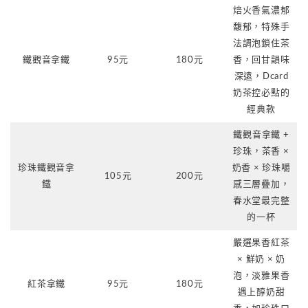
焙火香氣濃郁
馥郁，特殊手
法調泡鎖住茶
鐵觀音拿鐵
95元
180元
香，回甘韻味
深遠，Dcard
奶茶控必點的
經典款
鐵觀音拿鐵 +
珍珠，茶香 ×
珍珠鐵觀音拿
奶香 × 珍珠嚼
105元
200元
鐵
感三層疊加，
春水堂最完整
的一杯
嚴選果香紅茶
× 鮮奶 × 奶
泡，淡雅果香
紅茶拿鐵
95元
180元
遇上醇奶甜