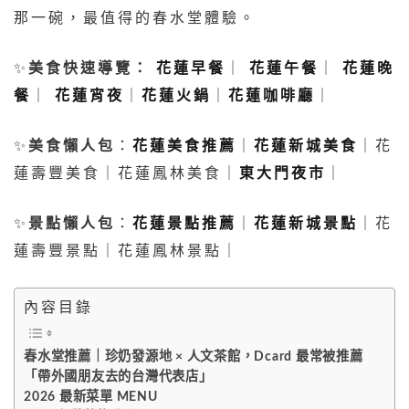
那一碗，最值得的春水堂體驗。
✨
美食快速導覽：
花蓮早餐
｜
花蓮午餐
｜
花蓮晚
餐
｜
花蓮宵夜
｜
花蓮火鍋
｜
花蓮咖啡廳
｜
✨
美食懶人包
：
花蓮美食推薦
｜
花蓮新城美食
｜花
蓮壽豐美食｜花蓮鳳林美食｜
東大門夜市
｜
✨
景點懶人包
：
花蓮景點推薦
｜
花蓮新城景點
｜花
蓮壽豐景點｜花蓮鳳林景點｜
內容目錄
春水堂推薦｜珍奶發源地 × 人文茶館，Dcard 最常被推薦
「帶外國朋友去的台灣代表店」
2026 最新菜單 MENU