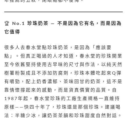
年推薦的五款，閉眼點都不後悔。
🏆
No.1 珍珠奶茶 — 不是因為它有名，而是因為
它值得
很多人去春水堂點珍珠奶茶，是因為「應該要
點」。但真正喝過的人才知道，春水堂的珍珠開業
至今依舊堅持使用古早味的尺寸與作法，以純天然
樹薯粉製成且不添加防腐劑，珍珠本體吃起來Q彈
有嚼勁，配上奶香濃郁、茶味回甘的奶茶，這不是
靠情懷撐起來的感動，而是貨真價實的品質。自
1987年起，春水堂珍珠的工廠生產規格一直維持
原樣——快四十年了，珍珠還是那個珍珠。建議喝
法：半糖少冰，讓奶茶茶韻和珍珠甜度自然對話。