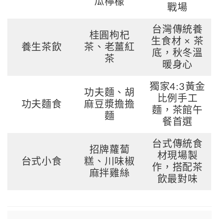
瓜檸檬
戰場
台灣傳統養
桂圓枸杞
生食材 × 茶
養生茶飲
茶、老薑紅
底，秋冬溫
茶
暖身心
獨家4:3黃金
功夫麵、胡
比例手工
功夫麵食
麻豆漿擔擔
麵，茶館午
麵
餐首選
台式傳統食
招牌蘿蔔
材現場製
台式小食
糕、川味椒
作，搭配茶
麻拌雞絲
飲最對味