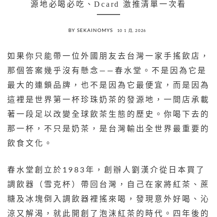
源地必喝必吃、Dcard 激推清單一次看
BY SEKAINOMYS
10 1 月, 2026
如果你只能帶一位外國朋友去台灣一家手搖飲店，
那個答案幾乎沒有懸念——春水堂。不是因為它是
最大的連鎖品牌，也不是因為它最便宜，而是因為
這裡是世界第一杯珍珠奶茶的發源地，一間店承載
著一段足以改變全球飲茶生態的歷史。你喝下去的
那一杯，不只是奶茶，是台灣輸出全世界最重要的
飲食文化。
春水堂創立於1983年，創辦人劉漢介從日本買了
調飲器（雪克杯）帶回台灣，自己在家將紅茶、蔗
糖及冰塊倒入調飲器裡搖來喝，發現意外好喝、沁
涼又解渴，就此開創了泡沫紅茶的時代。四年後的