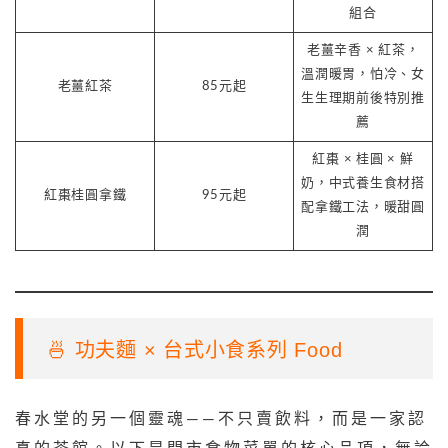
組合
老薑辛香 × 紅茶，
溫潤暖胃，怕冷、女
老薑紅茶
85元起
生生理期前後特別推
薦
紅棗 × 桂圓 × 鮮
奶，中式養生食材搭
紅棗桂圓拿鐵
95元起
配拿鐵工法，暖甜圓
潤
🍜 功夫麵 × 台式小食系列 Food
春水堂的另一個靈魂——不只賣飲料，而是一家認