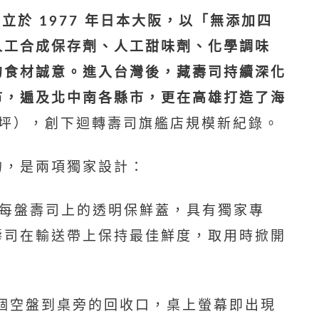
）創立於 1977 年日本大阪，以「無添加四
人工合成保存劑、人工甜味劑、化學調味
的食材誠意。進入台灣後，藏壽司持續深化
門市，遍及北中南各縣市，更在高雄打造了海
00 坪），創下迴轉壽司旗艦店規模新紀錄。
的，是兩項獨家設計：
在每盤壽司上的透明保鮮蓋，具有獨家專
壽司在輸送帶上保持最佳鮮度，取用時掀開
 個空盤到桌旁的回收口，桌上螢幕即出現