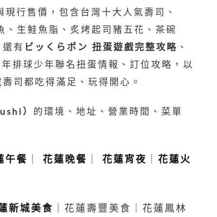
與現行售價，包含台灣十大人氣壽司、
鮭魚、生鮭魚脂、炙烤起司豬五花、茶碗
，還有
ビッくらポン 扭蛋遊戲完整攻略
、
6 年排球少年聯名扭蛋情報、訂位攻略，以
藏壽司都吃得滿足、玩得開心。
ushi）
的環境、地址、營業時間、菜單
蓮午餐
｜
花蓮晚餐
｜
花蓮宵夜
｜
花蓮火
蓮新城美食
｜花蓮壽豐美食｜花蓮鳳林