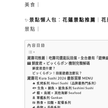
美食｜
✨
景點懶人包
：
花蓮景點推薦
｜
花
景點｜
內容目錄
藏壽司推薦｜吃壽司還能玩扭蛋，全台最有「遊樂
🎰 鮮度君 × ビッくらポン 機制完整解碼
鮮度君是什麼？
ビッくらポン！扭蛋遊戲怎麼玩？
藏壽司 Kura Sushi 2026 最新菜單 MENU
🔥 炙烤系列 Aburi Sushi（品牌最熱門系列）
🐟 生魚 × 鮪魚 × 鮭魚系列 Sashimi Sushi
🦐 蝦 × 烏賊 × 其他海鮮 Seafood
🚢 軍艦系列 Gunkan
🍱 熱食 × 拉麵 × 配餐系列
🌊 卷物 × 手卷系列