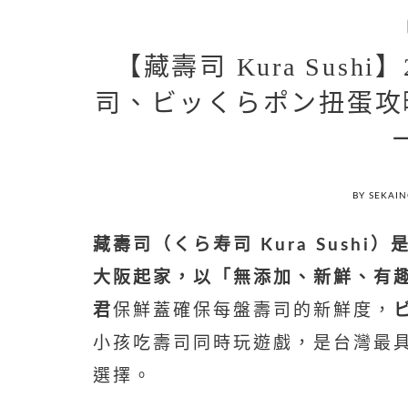
【藏壽司 Kura Sush
司、ビッくらポン扭蛋攻略
BY SEKAI
藏壽司（くら寿司 Kura Sushi）
大阪起家，以「無添加、新鮮、有
君
保鮮蓋確保每盤壽司的新鮮度，
小孩吃壽司同時玩遊戲，是台灣最具「
選擇。