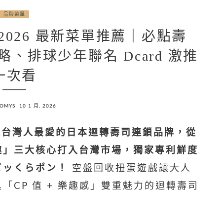
品牌菜單
i】2026 最新菜單推薦｜必點壽
、排球少年聯名 Dcard 激推
一次看
NOMYS
10 1 月, 2026
是台灣人最愛的日本迴轉壽司連鎖品牌，從
趣」三大核心打入台灣市場，獨家專利
鮮度
ビッくらポン！
空盤回收扭蛋遊戲讓大人
CP 值 + 樂趣感」雙重魅力的迴轉壽司