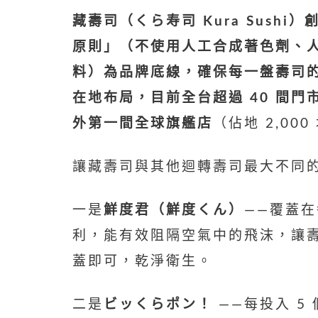
藏壽司（くら寿司 Kura Sushi
原則」（不使用人工合成著色劑、
料）為品牌底線，確保每一盤壽司
在地布局，目前全台超過 40 間
外第一間全球旗艦店
（佔地 2,0
讓藏壽司與其他迴轉壽司最大不同
一是
鮮度君（鮮度くん）
——覆蓋
利，能有效阻隔空氣中的飛沫，讓
蓋即可，乾淨衛生。
二是
ビッくらポン！
——每投入 5