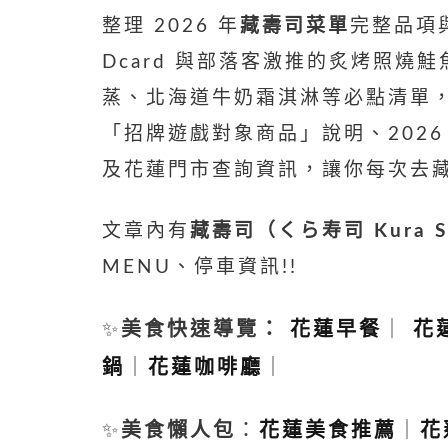
整理 2026 年
藏壽司菜單
完整品項
Dcard 與部落客激推的炙烤照燒
蒸、北海道牛奶霜淇淋等必點清單
「招牌遊戲對象商品」說明、202
及花蓮門市查詢資訊，讓你每次去
文章內有
藏壽司（くら寿司 Kura S
MENU、停車資訊!!
✨
美食快速導覽：
花蓮早餐
｜
花
鍋
｜
花蓮咖啡廳
｜
✨
美食懶人包
：
花蓮美食推薦
｜
花