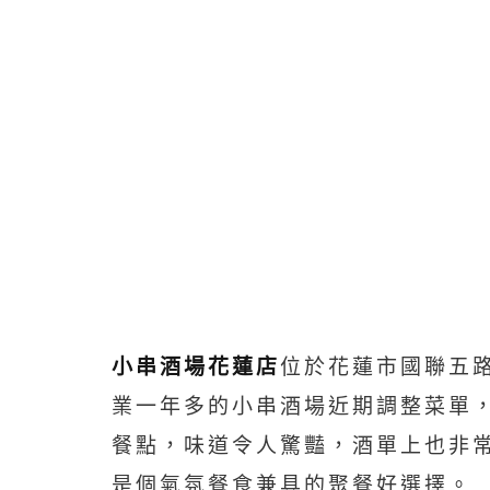
小串酒場花蓮店
位於花蓮市國聯五
業一年多的小串酒場近期調整菜單
餐點，味道令人驚豔，酒單上也非
是個氣氛餐食兼具的聚餐好選擇。