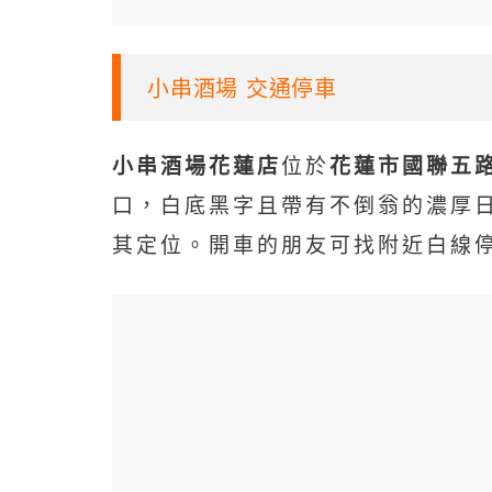
小串酒場 交通停車
小串酒場花蓮店
位於
花蓮市國聯五路
口，白底黑字且帶有不倒翁的濃厚
其定位。開車的朋友可找附近白線