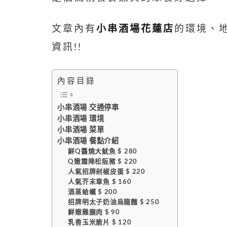
文章內有
小串酒場花蓮
店
的環境、
資訊!!
內容目錄
小串酒場 交通停車
小串酒場 環境
小串酒場 菜單
小串酒場 餐點介紹
鮮Q醬燒大魷魚 $ 280
Q嫩霜降松阪豬 $ 220
人氣招牌剁椒皮蛋 $ 220
人氣芥末章魚 $ 160
酒蒸蛤蠣 $ 200
招牌明太子奶油烏龍麵 $ 250
鮮嫩雞腿肉 $ 90
乳香玉米脆片 $ 120