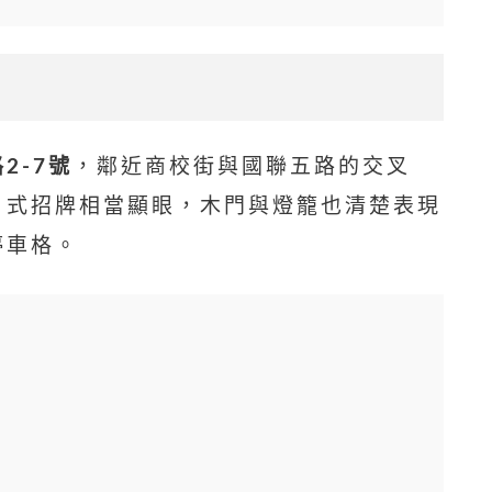
2-7號
，鄰近商校街與國聯五路的交叉
日式招牌相當顯眼，木門與燈籠也清楚表現
停車格。