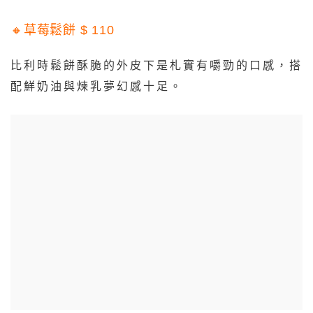
🔸草莓鬆餅 $ 110
比利時鬆餅酥脆的外皮下是札實有嚼勁的口感，搭
配鮮奶油與煉乳夢幻感十足。