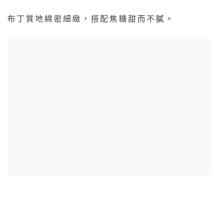
布丁質地綿密細緻，搭配焦糖甜而不膩。