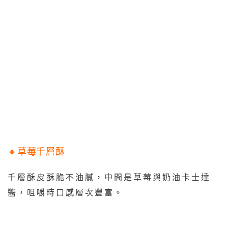
🔸草莓千層酥
千層酥皮酥脆不油膩，中間是草莓與奶油卡士達
醬，咀嚼時口感層次豐富。