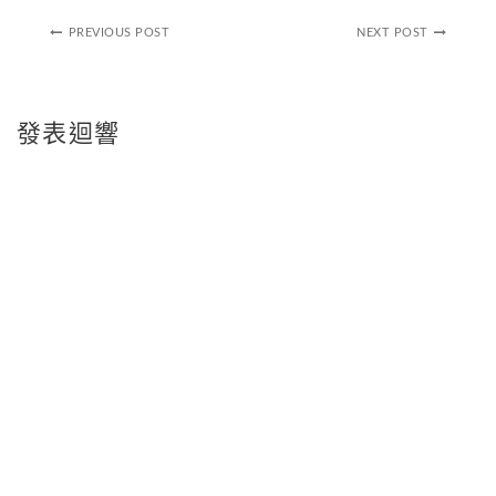
PREVIOUS POST
NEXT POST
發表迴響