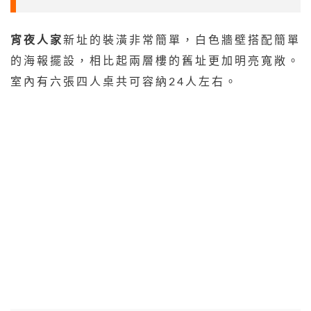
宵夜人家
新址的裝潢非常簡單，白色牆壁搭配簡單
的海報擺設，相比起兩層樓的舊址更加明亮寬敞。
室內有六張四人桌共可容納24人左右。