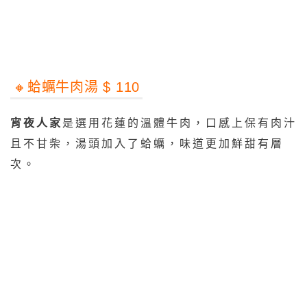
🔸️蛤蠣牛肉湯 $ 110
宵夜人家
是選用花蓮的溫體牛肉，口感上保有肉汁
且不甘柴，湯頭加入了蛤蠣，味道更加鮮甜有層
次。