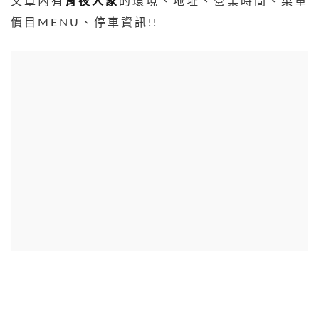
文章內有
宵夜人家
的環境、地址、營業時間、菜單
價目MENU、停車資訊!!