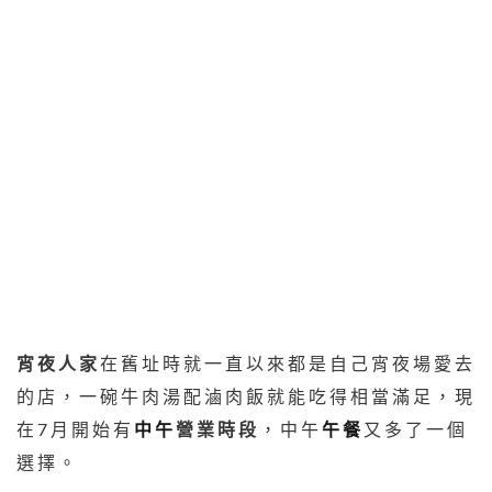
宵夜人家
在舊址時就一直以來都是自己宵夜場愛去
的店，一碗牛肉湯配滷肉飯就能吃得相當滿足，現
在7月開始有
中午
營業時段
，中午
午餐
又多了一個
選擇。