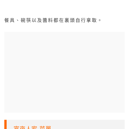
餐具、碗筷以及醬料都在裏頭自行拿取。
宵夜人家 菜單