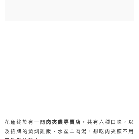
花蓮終於有一間
肉夾饃專賣店
，共有六種口味，以
及招牌的黃燜雞飯、水盆羊肉湯，想吃肉夾饃不用