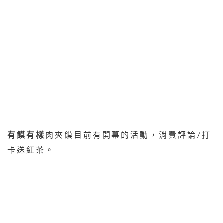
有饃有樣
肉夾饃目前有開幕的活動，消費評論/打
卡送紅茶。