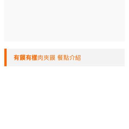
有饃有樣
肉夾饃 餐點介紹