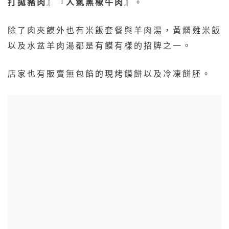
打拋豬肉
』『
人氣黑椒牛肉
』。
除了肉夾饃外也有米飯套餐與羊肉湯，黃燜雞米飯
以及水盆羊肉湯都是有饃有樣的招牌之一。
店家也有販賣無包餡的現烤饃餅以及冷凍餅胚。