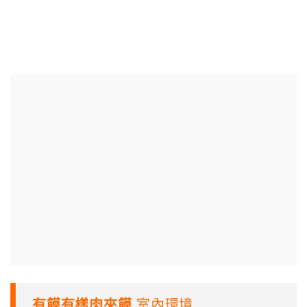
有饃有樣肉夾饃
室內環境