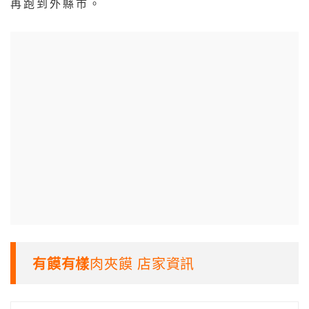
再跑到外縣市。
有饃有樣
肉夾饃 店家資訊