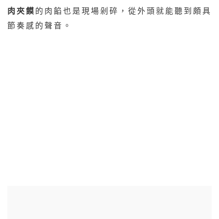
肉夾饃
的肉餡也是現場剁碎，從外頭就能聽到頗具
節奏感的聲音。