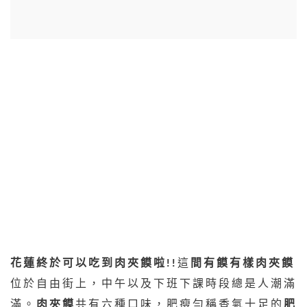
花蓮終於可以吃到肉夾饃啦!!
這
間有饃有樣肉夾饃
位於自由街上，中午以及下班下課時段總是人潮滿
滿。
肉夾饃
共有六種口味，肥瘦勻稱香氣十足的
肥