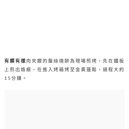
有饃有樣
肉夾饃的盤絲燒餅為現場煎烤，先在鐵板
上煎出烙痕，在進入烤箱烤至金黃蓬鬆，過程大約
15分鐘。