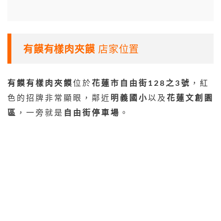
有饃有樣肉夾饃
店家位置
有饃有樣肉夾饃
位於
花蓮市自由街128之3號
，紅
色的招牌非常顯眼，鄰近
明義國小
以及
花蓮文創園
區
，一旁就是
自由街停車場
。