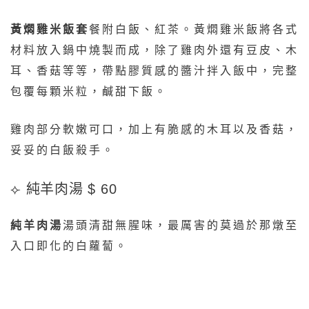
黃燜雞米飯套
餐附白飯、紅茶。黃燜雞米飯將各式
材料放入鍋中燒製而成，除了雞肉外還有豆皮、木
耳、香菇等等，帶點膠質感的醬汁拌入飯中，完整
包覆每顆米粒，鹹甜下飯。
雞肉部分軟嫩可口，加上有脆感的木耳以及香菇，
妥妥的白飯殺手。
⟣ 純羊肉湯 $ 60
純羊肉湯
湯頭清甜無腥味，最厲害的莫過於那燉至
入口即化的白蘿蔔。