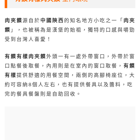
肉夾饃
源自於
中國陝西
的知名地方小吃之一「
肉夾
饃
」，也被稱為是漢堡的始祖，獨特的口感與嚼勁
受到台灣人喜愛！
有饃有樣肉夾饃
外頭一有一處外帶窗口，外帶於窗
口點餐後取餐，內用則是在室內的窗口取餐，
有饃
有樣
提供舒適的用餐空間，兩側的高腳椅座位，大
約可容納8個人左右，也有提供餐具以及醬料，吃
完的餐具餐盤則是自助回收。