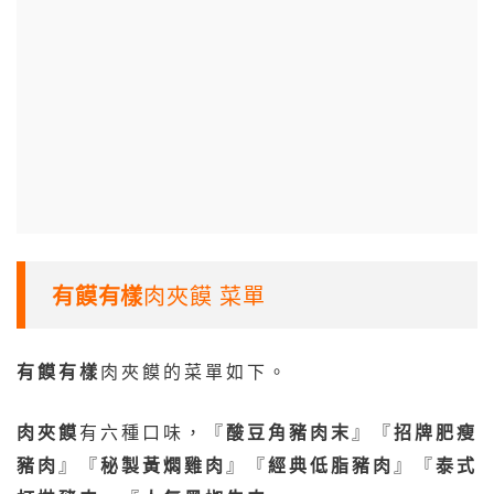
有饃有樣
肉夾饃 菜單
有饃有樣
肉夾饃的菜單如下。
肉夾饃
有六種口味，『
酸豆角豬肉末
』『
招牌肥瘦
豬肉
』『
秘製黃燜雞肉
』『
經典低脂豬肉
』『
泰式