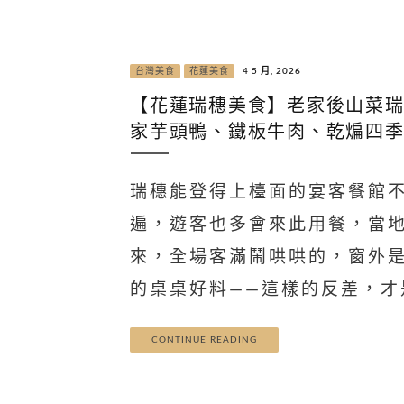
台灣美食
花蓮美食
4 5 月, 2026
【花蓮瑞穗美食】老家後山菜
家芋頭鴨、鐵板牛肉、乾煸四
瑞穗能登得上檯面的宴客餐館
遍，遊客也多會來此用餐，當
來，全場客滿鬧哄哄的，窗外
的桌桌好料——這樣的反差，才
CONTINUE READING