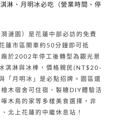
冰淇淋、月明冰必吃（營業時間、停
、漪漣園）是花蓮中部必訪的免費
花蓮市區開車約50分鐘即可抵
廠於2002年停工後轉型為觀光景
冰淇淋與冰棒，價格親民(NT$20-
」與「月明冰」是必點招牌。園區還
檜木宿舍可住宿、製糖DIY體驗活
、啄木鳥的家等多樣美食選擇，非
東、北上花蓮的中繼休息站！