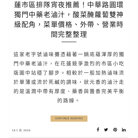
蓮市區排隊宵夜推薦！中華路圓環
獨門中藥老滷汁，酸菜醃蘿蔔雙神
級配角，菜單價格、外帶、營業時
間完整整理
這家老字號滷味攤憑藉著一鍋底蘊渾厚的獨
門中藥老滷汁，在花蓮競爭激烈的市區小吃
版圖中站穩了腳步。相較於一般加熱滷味流
於單薄或流於死鹹的調味，狀元香的滷汁走
的是溫潤中帶有厚度、藥香與醬香完美平衡
的路線。
CONTINUE READING
18 1 月, 2026