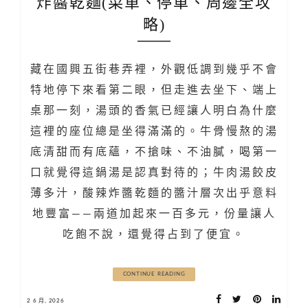
炸醬乾麵(菜單、停車、周邊全攻
略)
藏在國興五街巷弄裡，外觀低調到幾乎不會
特地停下來看第二眼，但走進去坐下、端上
桌那一刻，湯頭的香氣已經讓人明白為什麼
這裡的座位總是坐得滿滿的。牛骨慢熬的湯
底清甜而有底蘊，不搶味、不油膩，喝第一
口就覺得這鍋湯是認真對待的；牛肉湯餃皮
薄多汁，酸辣炸醬乾麵的醬汁層次出乎意料
地豐富——兩道加起來一百多元，份量讓人
吃飽不說，還覺得占到了便宜。
CONTINUE READING
2 6 月, 2026