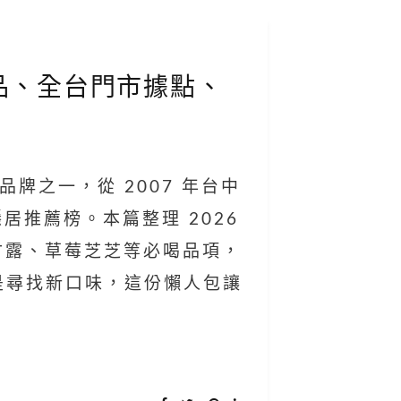
喝飲品、全台門市據點、
飲品牌之一，從 2007 年台中
居推薦榜。本篇整理 2026
楊枝甘露、草莓芝芝等必喝品項，
是尋找新口味，這份懶人包讓