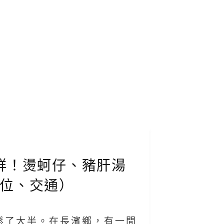
鮮！燙蚵仔、豬肝湯
位、交通）
鬆了大半。在長濱鄉，有一間