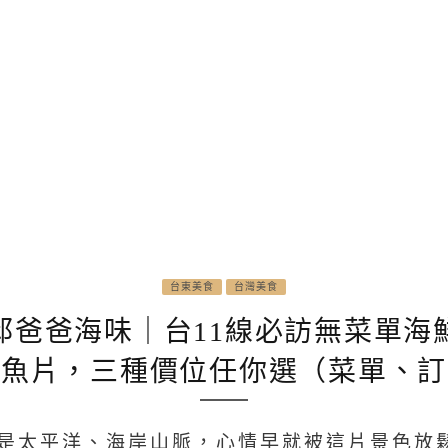
台東美食
台灣美食
邱爸爸海味｜台11線必訪無菜單海
生魚片，三種價位任你選（菜單、訂
外是太平洋、海岸山脈，心情早就被這片景色放