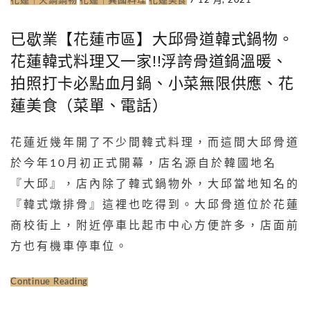
花蓮｜火鍋鍋物
花蓮｜異國料理
花蓮美食
7 12 月, 2021
已歇業【花蓮市區】大邱骨道韓式鍋物。
花蓮韓式料理又一家!!浮誇骨道鍋溫暖、
拍照打卡必點血月鍋、小菜無限供應、花
蓮美食（菜單、電話）
花蓮近幾年開了不少間韓式料理，而這間大邱骨道
於今年10月初正式開幕，店名源自於韓國地名
『大邱』，店內除了韓式鍋物外，大邱當地知名的
『韓式燉排骨』這裡也吃得到。大邱骨道位於花蓮
商校街上，附近停車比起市中心方便許多，店面前
方也有機車停車位。
Continue Reading