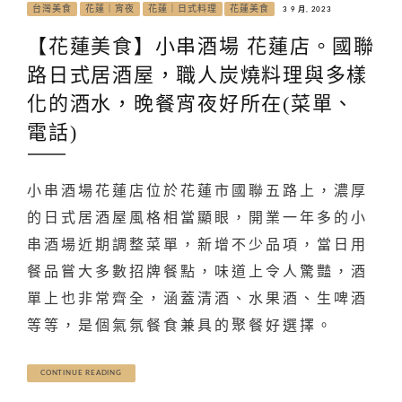
台灣美食
花蓮｜宵夜
花蓮｜日式料理
花蓮美食
3 9 月, 2023
【花蓮美食】小串酒場 花蓮店。國聯
路日式居酒屋，職人炭燒料理與多樣
化的酒水，晚餐宵夜好所在(菜單、
電話)
小串酒場花蓮店位於花蓮市國聯五路上，濃厚
的日式居酒屋風格相當顯眼，開業一年多的小
串酒場近期調整菜單，新增不少品項，當日用
餐品嘗大多數招牌餐點，味道上令人驚豔，酒
單上也非常齊全，涵蓋清酒、水果酒、生啤酒
等等，是個氣氛餐食兼具的聚餐好選擇。
CONTINUE READING