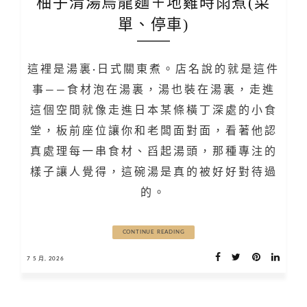
柚子清湯烏龍麵＋地雞時雨煮(菜
單、停車)
這裡是湯裏·日式關東煮。店名說的就是這件
事——食材泡在湯裏，湯也裝在湯裏，走進
這個空間就像走進日本某條橫丁深處的小食
堂，板前座位讓你和老闆面對面，看著他認
真處理每一串食材、舀起湯頭，那種專注的
樣子讓人覺得，這碗湯是真的被好好對待過
的。
CONTINUE READING
7 5 月, 2026