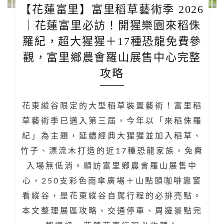
【花蓮富里】富里稻草藝術季 2026
｜花蓮富里必訪！開猩樂園來稻侏
羅紀，超大猩猩＋17種恐龍免費參
觀，富里鄉農會羅山展售中心完整
攻略
花東縱谷限定的大型稻草裝置藝術！富里稻
草藝術季已邁入第三屆，今年以「來稻侏羅
紀」為主題，延續經典大猩猩並加入稻草、
竹子、漂流木打造的近17種恐龍家族，免費
入場無低消。順訪富里鄉農會羅山展售中
心，250支彩色雨傘廣場＋山點頭咖啡靠窗
看縱谷，是花東縱谷自駕行程的必排亮點。
本文整理展區攻略、交通停車、周邊景點完