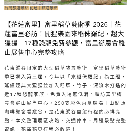
台灣旅遊景點
花蓮｜旅遊景點
【花蓮富里】富里稻草藝術季 2026｜花
蓮富里必訪！開猩樂園來稻侏羅紀，超大
猩猩＋17種恐龍免費參觀，富里鄉農會羅
山展售中心完整攻略
花東縱谷限定的大型稻草裝置藝術！富里稻草藝術
季已邁入第三屆，今年以「來稻侏羅紀」為主題，
延續經典大猩猩並加入稻草、竹子、漂流木打造的
近17種恐龍家族，免費入場無低消。順訪富里鄉
農會羅山展售中心，250支彩色雨傘廣場＋山點頭
咖啡靠窗看縱谷，是花東縱谷自駕行程的必排亮
點。本文整理展區攻略、交通停車、周邊景點完整
資訊，花蓮花東行程必收藏！