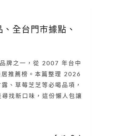
喝飲品、全台門市據點、
飲品牌之一，從 2007 年台中
居推薦榜。本篇整理 2026
楊枝甘露、草莓芝芝等必喝品項，
是尋找新口味，這份懶人包讓