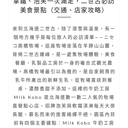
拿鐵、泡芙一次滿足，二世古必訪
美食景點（交通、店家攻略）
來到北海道二世古，除了滑雪與溫泉，有一
個地方幾乎是每位旅人的必訪清單——ニセ
コ高橋牧場。這座牧場坐落在羊蹄山山麓，
背倚二世古連峰，是一處集牧場體驗、美食
餐廳、乳製品工房於一身的複合式觀光農
場。高橋牧場最引以為傲的，是自家飼育的
乳牛所產出的新鮮生乳，從牧場直送到餐
桌，濃醇香甜不添加。這裡的牛奶工房
Milk Kobo 是北海道數一數二人氣的牧場
直營點心店，招牌泡芙與軟霜淇淋每天大排
長龍，慕名而來的旅客絡繹不絕。園區內目
前有四個主要據點：Milk Kobo 牛奶工房