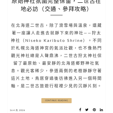
原始神社氛圍完整保留，二世古在
地必訪（交通、參拜攻略）
在北海道二世古，除了滑雪場與溫泉，還藏
著一座讓人走進去就靜下來的神社——狩太
神社（Niseko Kaributo Shrine）。不同
於札幌北海道神宮的氣派壯觀，也不像熱門
觀光神社總是人聲鼎沸，二世古狩太神社保
留了最原始、最安靜的北海道鄉野神社氣
息。觀光客稀少，參道兩側的老樹靜靜守著
這片土地，鳥居穿過後彷彿進入另一個時間
軸，是二世古旅遊行程裡少見的沉靜片刻。
CONTINUE READING
16 4 月, 2026