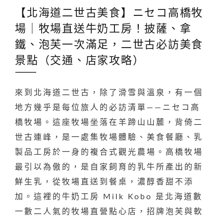
【北海道二世古美食】ニセコ高橋牧
場｜牧場直送牛奶工房！披薩、拿
鐵、泡芙一次滿足，二世古必訪美食
景點（交通、店家攻略）
來到北海道二世古，除了滑雪與溫泉，有一個
地方幾乎是每位旅人的必訪清單——ニセコ高
橋牧場。這座牧場坐落在羊蹄山山麓，背倚二
世古連峰，是一處集牧場體驗、美食餐廳、乳
製品工房於一身的複合式觀光農場。高橋牧場
最引以為傲的，是自家飼育的乳牛所產出的新
鮮生乳，從牧場直送到餐桌，濃醇香甜不添
加。這裡的牛奶工房 Milk Kobo 是北海道數
一數二人氣的牧場直營點心店，招牌泡芙與軟